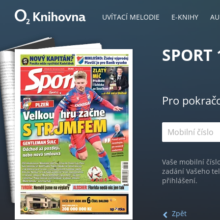
UVÍTACÍ MELODIE
E-KNIHY
AU
SPORT 
Pro pokrač
Vaše mobilní čísl
zadání Vašeho te
přihlášení.
Zpět