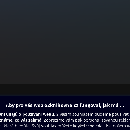
ovna
Další zábava
Oneplay
Oneplay Originály
Sport