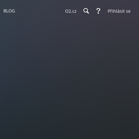
BLOG
O2.cz
Přihlásit se