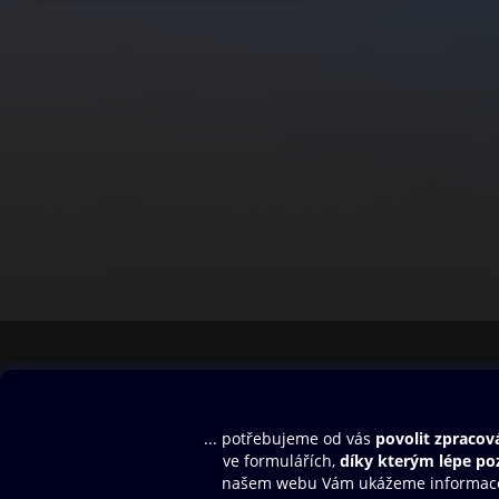
Obsah ke stažení
Moje O2 Knih
Uvítací melodie
Přihlásit se
Aplikace a hry
E-knihy
Dárkový poukaz
SMS/MMS Info
Audioknihy
Nápověda
Blog