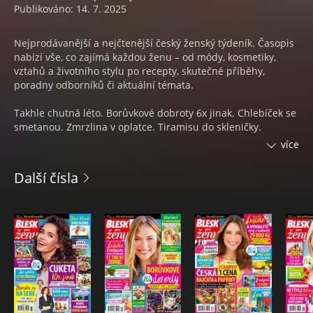
Publikováno: 14. 7. 2025
Nejprodávanější a nejčtenější český ženský týdeník. Časopis
nabízí vše, co zajímá každou ženu – od módy, kosmetiky,
vztahů a životního stylu po recepty, skutečné příběhy,
poradny odborníků či aktuální témata.
Takhle chutná léto. Borůvkové dobroty 6x jinak. Chlebíček se
smetanou. Zmrzlina v oplatce. Tiramisu do skleničky.
Žloutkové řezy.
více
To byla pekelná dovolená. Klíče v moři i špatné letadlo.
Další čísla
Otestujte se. Baví vás retro? Pamatujete jarmilky, bony,
pedró?
Ibišek do květináče i jako plot.
Velký manuál líčení. Nejen pro začátečnice.
Erotika mě živí. Co prozradili tanečnice, společnice a tester
pomůcek?
Pevné ruce do šatů. Malé cviky, velký efekt.
Denisa Nesvačilová. ,,Prázdniny jsou pro mě pečení buřtů i
spaní ve stanu. "