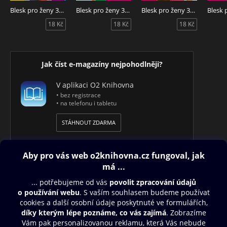
Blesk pro ženy 32/2026
Blesk pro ženy 31/2026
Blesk pro ženy 30/2026
18 Kč
18 Kč
18 Kč
Jak číst e-magazíny nejpohodlněji?
V aplikaci O2 Knihovna
• bez registrace
• na telefonu i tabletu
STÁHNOUT ZDARMA
Obsah ke stažení
Moje O2 Knihovna