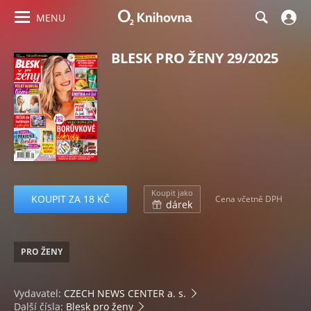
MENU
BLESK PRO ŽENY 29/2025
Koupit jako
KOUPIT ZA 18 KČ
Cena včetně DPH
dárek
PRO ŽENY
Vydavatel:
CZECH NEWS CENTER a. s.
Další čísla:
Blesk pro ženy