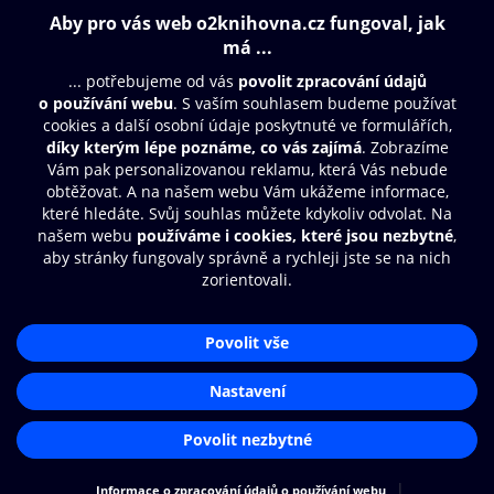
Obsah ke stažení
Moje O2 Knihovna
Další zábava
© O2 Czech Republic a.s.
Nákupní řád
Přístupnost
Aplikace O2 Knihovna
Zásady zpracování osobních údajů
Čti a poslouchej své e-knihy a
Cookies
audioknihy rychleji a pohodlněji.
Nastavení cookies
STÁHNOUT