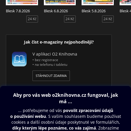
Blesk 7.8.2026
Blesk 6.8.2026
Blesk 5.8.2026
Blesk 
24 Kč
24 Kč
24 Kč
Jak číst e-magazíny nejpohodlněji?
V aplikaci O2 Knihovna
• bez registrace
• na telefonu i tabletu
STÁHNOUT ZDARMA
Obsah ke stažení
Moje O2 Knihovna