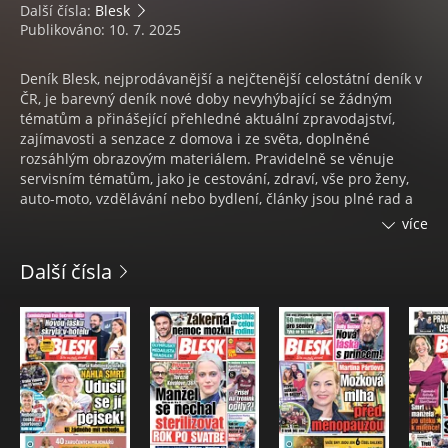
Další čísla:
Blesk
Publikováno: 10. 7. 2025
Deník Blesk, nejprodávanější a nejčtenější celostátní deník v
ČR, je barevný deník nové doby nevyhýbající se žádným
tématům a přinášející přehledné aktuální zpravodajství,
zajímavosti a senzace z domova i ze světa, doplněné
rozsáhlým obrazovým materiálem. Pravidelně se věnuje
servisním tématům, jako je cestování, zdraví, vše pro ženy,
auto-moto, vzdělávání nebo bydlení, články jsou plné rad a
doporučení. Sobotní příloha je souhrnem nejzajímavějších
více
událostí týdne ve společnosti. V pátek vychází se
suplementem Blesk magazín. Deník Blesk vychází v
Další čísla
regionálních mutacích Praha, Praha a střední Čechy, jižní
Čechy, východní Čechy, severní Čechy, západní Čechy, Brno a
okolí, jižní Morava a severní Morava. V neděli vychází jeho
magazínový sourozenec Nedělní BLESK.