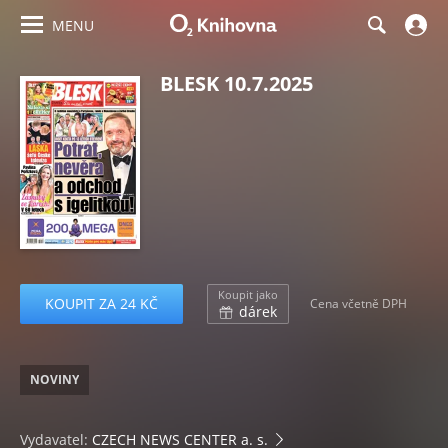
MENU
BLESK 10.7.2025
Koupit jako
KOUPIT ZA 24 KČ
Cena včetně DPH
dárek
NOVINY
Vydavatel:
CZECH NEWS CENTER a. s.