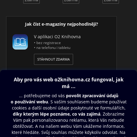
Jak číst e-magazíny nejpohodlněji?
V aplikaci O2 Knihovna
• bez registrace
• na telefonu i tabletu
STÁHNOUT ZDARMA
Obsah ke stažení
Moje O2 Knihovna
Další zábava