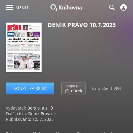
MENU
DENÍK PRÁVO 10.7.2025
Koupit jako
KOUPIT ZA 32 KČ
Cena včetně DPH
dárek
Vydavatel:
Borgis, a.s.
Další čísla:
Deník Právo
Publikováno: 10. 7. 2025