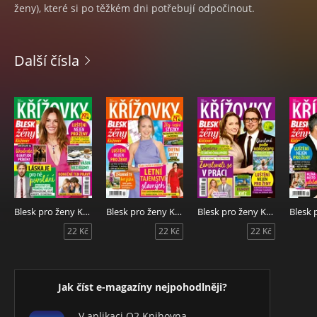
ženy), které si po těžkém dni potřebují odpočinout.
Další čísla
Blesk pro ženy Křížovky 8/2026
Blesk pro ženy Křížovky 7/2026
Blesk pro ženy Křížovky 6/2026
22 Kč
22 Kč
22 Kč
Jak číst e-magazíny nejpohodlněji?
V aplikaci O2 Knihovna