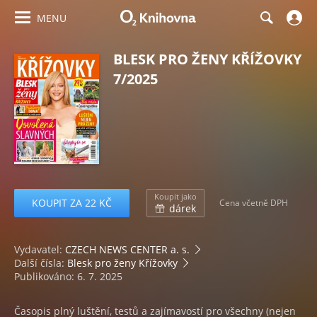
MENU
BLESK PRO ŽENY KŘÍŽOVKY
7/2025
Koupit jako
KOUPIT ZA 22 KČ
Cena včetně DPH
dárek
Vydavatel:
CZECH NEWS CENTER a. s.
Další čísla:
Blesk pro ženy Křížovky
Publikováno: 6. 7. 2025
Časopis plný luštění, testů a zajímavostí pro všechny (nejen