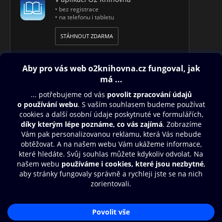
• bez registrace
• na telefonu i tabletu
STÁHNOUT ZDARMA
Obsah ke stažení
Moje O2 Knihovna
Další zábava
© O2 Czech Republic a.s.
Nákupní řád
Přístupnost
Aplikace O2 Knihovna