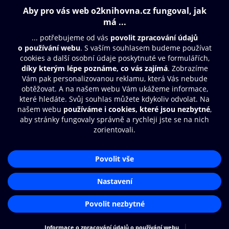
Obsah ke stažení
Moje O2 Knihovna
Další zábava
© O2 Czech Republic a.s.
Nákupní řád
Přístupnost
Aplikace O2 Knihovna
Zásady zpracování osobních údajů
Čti a poslouchej své e-knihy a
Cookies
audioknihy rychleji a pohodlněji.
Nastavení cookies
STÁHNOUT