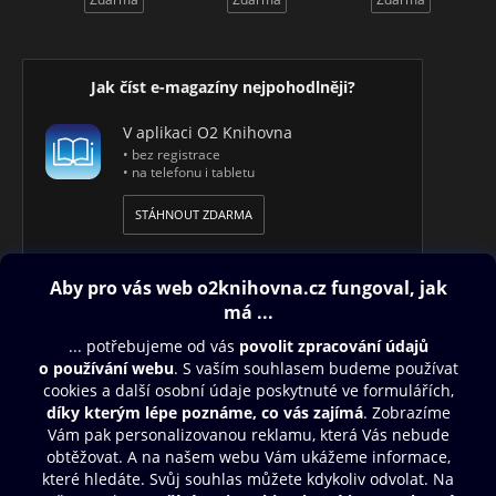
Jak číst e-magazíny nejpohodlněji?
V aplikaci O2 Knihovna
• bez registrace
• na telefonu i tabletu
STÁHNOUT ZDARMA
Obsah ke stažení
Moje O2 Knihovna
Další zábava