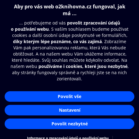
Obsah ke stažení
Moje O2 Knihovna
Další zábava
© O2 Czech Republic a.s.
Nákupní řád
Přístupnost
Aplikace O2 Knihovna
Zásady zpracování osobních údajů
Čti a poslouchej své e-knihy a
Cookies
audioknihy rychleji a pohodlněji.
Nastavení cookies
STÁHNOUT