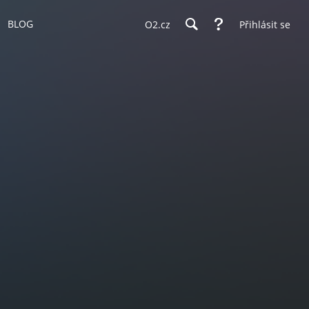
BLOG
O2.cz
Přihlásit se