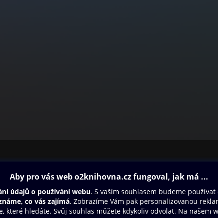
ovna
Další zábava
Oneplay
Oneplay Originály
Sport