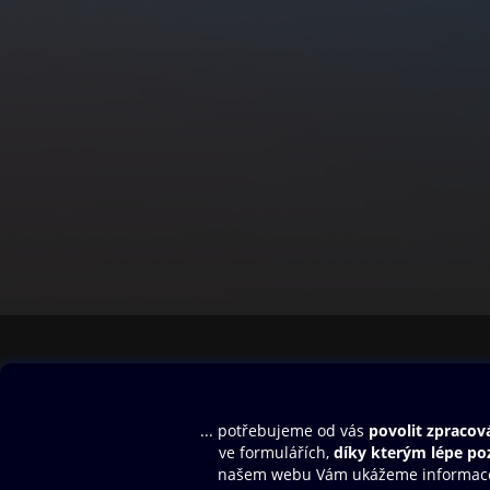
Obsah ke stažení
Moje O2 Knih
Uvítací melodie
Přihlásit se
Aplikace a hry
E-knihy
Dárkový poukaz
SMS/MMS Info
Audioknihy
Nápověda
Blog