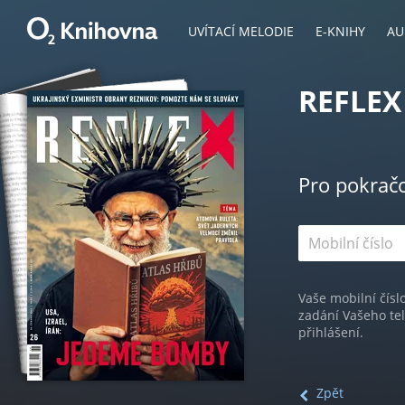
UVÍTACÍ MELODIE
E-KNIHY
AU
REFLEX
Pro pokrač
Vaše mobilní čísl
zadání Vašeho te
přihlášení.
Zpět