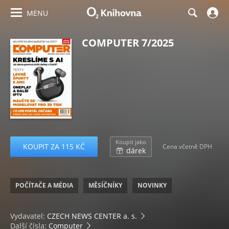
MENU
COMPUTER 7/2025
Koupit jako
KOUPIT ZA 115 KČ
Cena včetně DPH
dárek
POČÍTAČE A MÉDIA
MĚSÍČNÍKY
NOVINKY
Vydavatel:
CZECH NEWS CENTER a. s.
Další čísla:
Computer