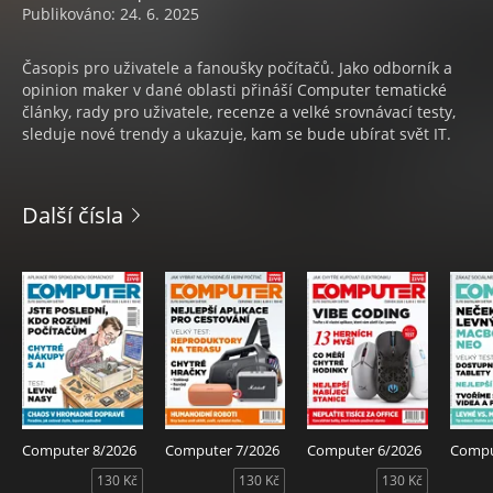
Publikováno: 24. 6. 2025
Časopis pro uživatele a fanoušky počítačů. Jako odborník a
opinion maker v dané oblasti přináší Computer tematické
články, rady pro uživatele, recenze a velké srovnávací testy,
sleduje nové trendy a ukazuje, kam se bude ubírat svět IT.
Další čísla
Computer 8/2026
Computer 7/2026
Computer 6/2026
Compu
130 Kč
130 Kč
130 Kč