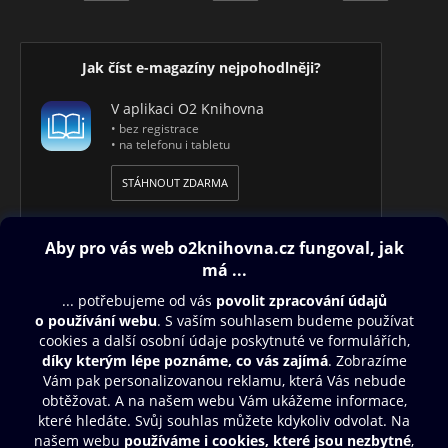
Jak číst e-magazíny nejpohodlněji?
V aplikaci O2 Knihovna
• bez registrace
• na telefonu i tabletu
STÁHNOUT ZDARMA
Obsah ke stažení
Moje O2 Knihovna
Další zábava