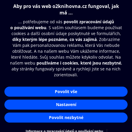
Obsah ke stažení
Moje O2 Knihovna
Další zábava
© O2 Czech Republic a.s.
Nákupní řád
Přístupnost
Aplikace O2 Knihovna
Zásady zpracování osobních údajů
Čti a poslouchej své e-knihy a
Cookies
audioknihy rychleji a pohodlněji.
Nastavení cookies
STÁHNOUT