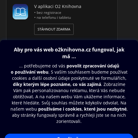
V aplikaci O2 Knihovna
• bez registrace
• na telefonu i tabletu
STÁHNOUT ZDARMA
Obsah ke stažení
Moje O2 Knihovna
Další zábava
© O2 Czech Republic a.s.
Nákupní řád
Přístupnost