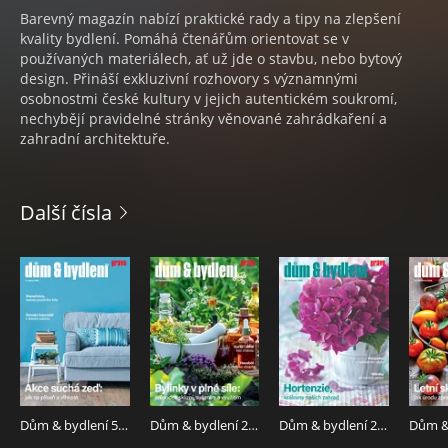
Barevný magazín nabízí praktické rady a tipy na zlepšení
kvality bydlení. Pomáhá čtenářům orientovat se v
používaných materiálech, ať už jde o stavbu, nebo bytový
design. Přináší exkluzivní rozhovory s významnými
osobnostmi české kultury v jejich autentickém soukromí,
nechybějí pravidelné stránky věnované zahrádkaření a
zahradní architektuře.
Další čísla
Dům & bydlení 5.8.2026
Dům & bydlení 29.7.2026
Dům & bydlení 22.7.2026