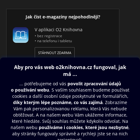
Jak číst e-magazíny nejpohodlněji?
V aplikaci O2 Knihovna
• bez registrace
• na telefonu i tabletu
STÁHNOUT ZDARMA
Obsah ke stažení
Moje O2 Knihovna
Další zábava