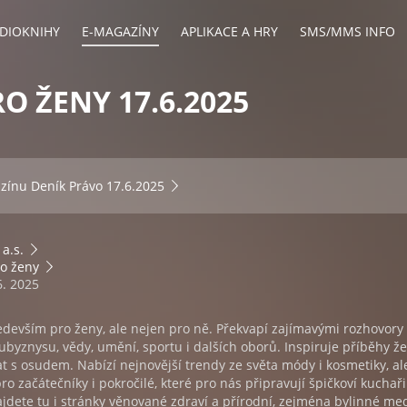
DIOKNIHY
E-MAGAZÍNY
APLIKACE A HRY
SMS/MMS INFO
RO ŽENY 17.6.2025
azínu
Deník Právo 17.6.2025
 a.s.
ro ženy
6. 2025
ředevším pro ženy, ale nejen pro ně. Překvapí zajímavými rozhovory
byznysu, vědy, umění, sportu i dalších oborů. Inspiruje příběhy že
t s osudem. Nabízí nejnovější trendy ze světa módy i kosmetiky, ale
o začátečníky i pokročilé, které pro nás připravují špičkoví kuchaři
ajdete tu i stránky věnované zdraví a přírodní, zejména bylinné me