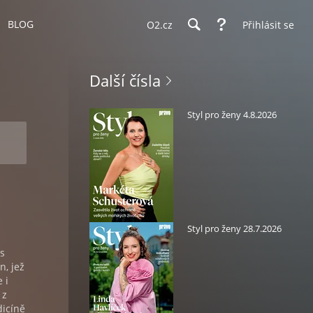
BLOG
O2.cz
Přihlásit se
Další čísla
Styl pro ženy 4.8.2026
Styl pro ženy 28.7.2026
 s
n, jež
 i
 z
dicíně