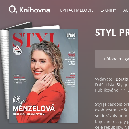
UVÍTACÍ MELODIE
E-KNIHY
AU
STYL P
Příloha mag
Vydavatel:
Borgis,
Další čísla:
Styl p
Publikováno: 17. 
Styl je časopis p
osobnostmi ze šou
se dokázaly popra
báječné recepty pr
celé republiky. N