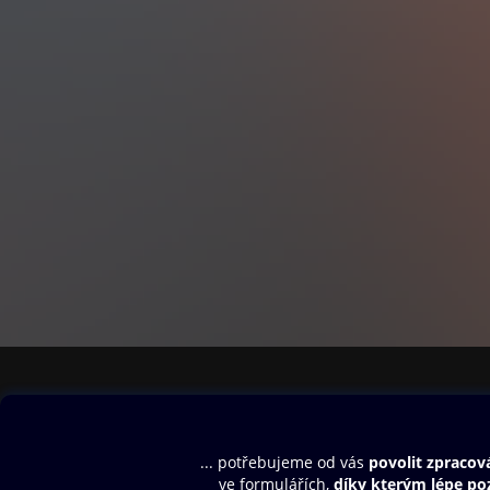
Obsah ke stažení
Moje O2 Knih
Uvítací melodie
Přihlásit se
Aplikace a hry
E-knihy
Dárkový poukaz
SMS/MMS Info