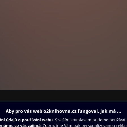
ovna
Další zábava
Oneplay
Oneplay Originály