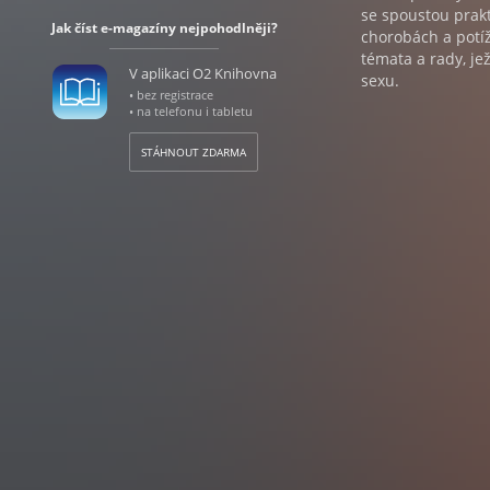
se spoustou prakt
Jak číst e-magazíny nejpohodlněji?
chorobách a potíž
témata a rady, je
V aplikaci O2 Knihovna
sexu.
• bez registrace
• na telefonu i tabletu
STÁHNOUT ZDARMA