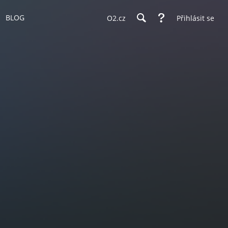
BLOG
O2.cz
Přihlásit se