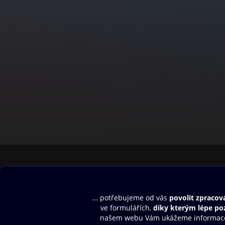
Obsah ke stažení
Moje O2 Knih
Uvítací melodie
Přihlásit se
Aplikace a hry
E-knihy
Dárkový poukaz
SMS/MMS Info
Audioknihy
Nápověda
Blog