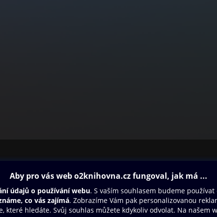
ovna
Další zábava
Oneplay
Oneplay Originály
Sport