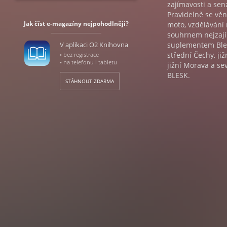
zajímavosti a se
Pravidelně se věn
Jak číst e-magazíny nejpohodlněji?
moto, vzdělávání 
souhrnem nejzajím
V aplikaci O2 Knihovna
suplementem Bles
střední Čechy, ji
• bez registrace
• na telefonu i tabletu
jižní Morava a s
BLESK.
STÁHNOUT ZDARMA