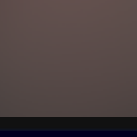
ovna
Další zábava