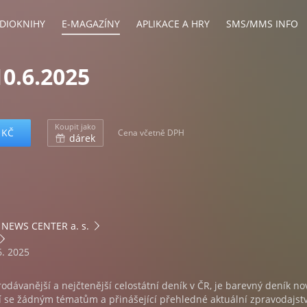
DIOKNIHY
E-MAGAZÍNY
APLIKACE A HRY
SMS/MMS INFO
0.6.2025
Koupit jako
 KČ
Cena včetně DPH
dárek
NEWS CENTER a. s.
6. 2025
rodávanější a nejčtenější celostátní deník v ČR, je barevný deník no
 se žádným tématům a přinášející přehledné aktuální zpravodajstv