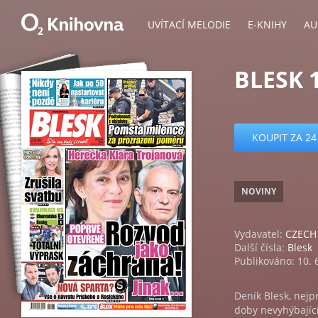
UVÍTACÍ MELODIE
E-KNIHY
AU
BLESK 1
KOUPIT ZA 24
NOVINY
Vydavatel:
CZECH 
Další čísla:
Blesk
Publikováno: 10. 
Deník Blesk, nejp
doby nevyhýbající