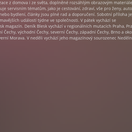
nzace z domova i ze světa, doplněné rozsáhlým obrazovým materiál
uje servisním tématům, jako je cestování, zdraví, vše pro ženy, auto
nebo bydlení, články jsou plné rad a doporučení. Sobotní příloha je
avějších událostí týdne ve společnosti. V pátek vychází se
k magazín. Deník Blesk vychází v regionálních mutacích Praha, Pr
žní Čechy, východní Čechy, severní Čechy, západní Čechy, Brno a okol
everní Morava. V neděli vychází jeho magazínový sourozenec Neděln