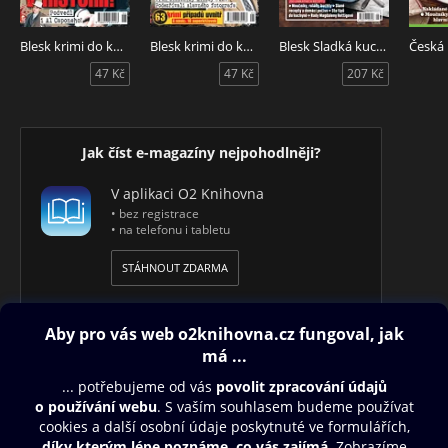
Blesk krimi do kapsy č.6/2026
Blesk krimi do kapsy č.5/2026
Blesk Sladká kuchařka
47 Kč
47 Kč
207 Kč
Jak číst e-magazíny nejpohodlněji?
V aplikaci O2 Knihovna
• bez registrace
• na telefonu i tabletu
STÁHNOUT ZDARMA
Obsah ke stažení
Moje O2 Knihovna