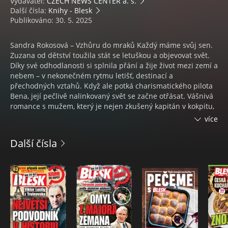
Vydavatel:
CZECH NEWS CENTER a. s.
Další čísla:
Knihy - Blesk
Publikováno: 30. 5. 2025
Sandra Rokosová – Vzhůru do mraků Každý máme svůj sen.
Zuzana od dětství toužila stát se letuškou a objevovat svět.
Díky své odhodlanosti si splnila přání a žije život mezi zemí a
nebem – v nekonečném rytmu letišť, destinací a
přechodných vztahů. Když ale potká charismatického pilota
Bena, její pečlivě nalinkovaný svět se začne otřásat. Vášnivá
romance s mužem, který je nejen zkušený kapitán v kokpitu,
ale i v životě, ji vtáhne do víru lásky, dobrodružství i
více
bolestného poznání. Může mít vztah, který se odehrává mezi
vzlety a přistáními, vůbec budoucnost? A jakou cenu má jít si
Další čísla
za svými sny, když s sebou nesou nečekané oběti? Vzhůru do
mraků je příběh plný touhy, cestování a nelehkých životních
rozhodnutí. Pro všechny, kdo milují romance, letecké
prostředí a silné hrdinky, které se nebojí vzlétnout – ani když
nevidí, kde přistanou.