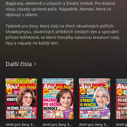
Bagárová, otevřeně o vztazích a životní změně. Pro krásné
vlasy, zásady správné péče. Nápadník. Nemoci, které se
objevují s věkem.
Týdeník pro ženy, který stojí na třech obsahových pilířích:
showbyznysu, skutečných příbězích českých žen a speciální
příloze NÁPADník, ve které čtenářky naleznou kreativní rady,
tipy a nápady na každý den.
Další čísla
AHA! pro ženy 32/2026
AHA! pro ženy 31/2026
AHA! pro ženy 30/2026