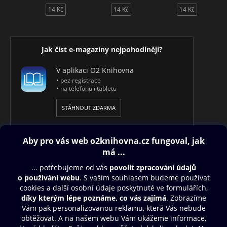
14 Kč
14 Kč
14 Kč
Jak číst e-magazíny nejpohodlněji?
V aplikaci O2 Knihovna
• bez registrace
• na telefonu i tabletu
STÁHNOUT ZDARMA
Obsah ke stažení
Moje O2 Knihovna
Další zábava