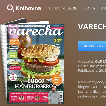
UVÍTACÍ MELODIE
E-KNIHY
AU
VARECH
KOUPIT ZA 76
Vydavatel:
OUR ME
Další čísla:
Varec
Publikováno: 20. 
Nový lifestyleový
blogermi a redakc
kuchyne, dizajnov
reštaurácií či vý