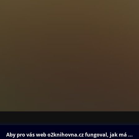
ovna
Další zábava