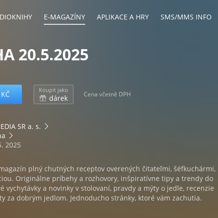
DIOKNIHY
E-MAGAZÍNY
APLIKACE A HRY
SMS/MMS INFO
A 20.5.2025
Koupit jako
 KČ
Cena včetně DPH
dárek
DIA SR a. s.
ha
5. 2025
 magazín plný chutných receptov overených čitateľmi, šéfkuchármi,
iou. Originálne príbehy a rozhovory, inšpiratívne tipy a trendy do
é vychytávky a novinky v stolovaní, pravdy a mýty o jedle, recenzie
lety za dobrým jedlom. Jednoducho stránky, ktoré vám zachutia.