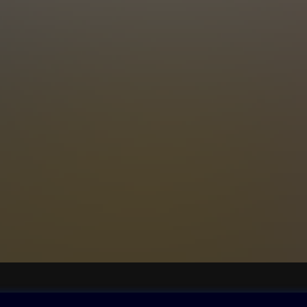
ovna
Další zábava