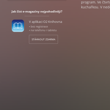
program. Ve čtvr
kuchařkou. V ned
Jak číst e-magazíny nejpohodlněji?
V aplikaci O2 Knihovna
• bez registrace
• na telefonu i tabletu
STÁHNOUT ZDARMA