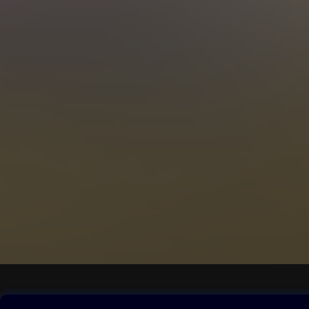
Obsah ke stažení
Moje O2 Knih