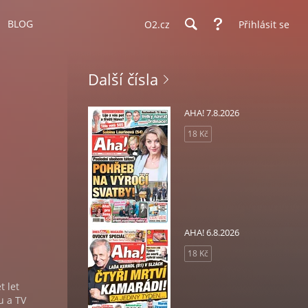
BLOG
O2.cz
Přihlásit se
Další čísla
AHA! 7.8.2026
18 Kč
AHA! 6.8.2026
18 Kč
 let
u a TV