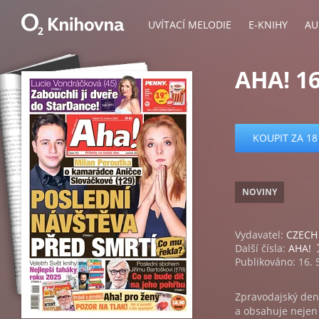
UVÍTACÍ MELODIE
E-KNIHY
AU
AHA! 16
KOUPIT ZA 18
NOVINY
Vydavatel:
CZECH 
Další čísla:
AHA!
Publikováno: 16. 
Zpravodajský den
a obsahuje nejen a