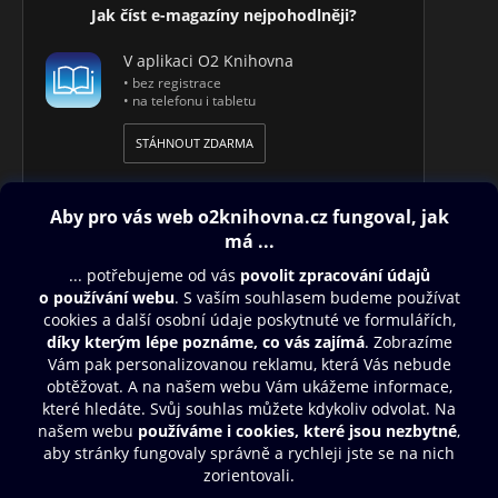
Jak číst e-magazíny nejpohodlněji?
V aplikaci O2 Knihovna
• bez registrace
• na telefonu i tabletu
STÁHNOUT ZDARMA
Obsah ke stažení
Moje O2 Knihovna
Další zábava
© O2 Czech Republic a.s.