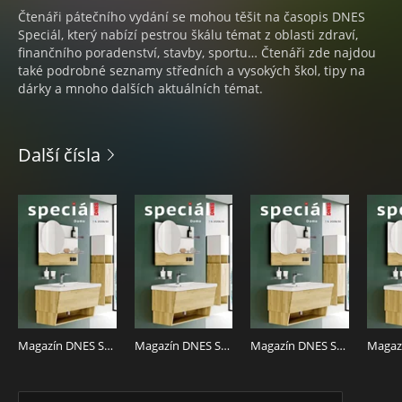
Čtenáři pátečního vydání se mohou těšit na časopis DNES
Speciál, který nabízí pestrou škálu témat z oblasti zdraví,
finančního poradenství, stavby, sportu… Čtenáři zde najdou
také podrobné seznamy středních a vysokých škol, tipy na
dárky a mnoho dalších aktuálních témat.
Další čísla
Magazín DNES SPECIÁL Severní Čechy - 7.8.2026
Magazín DNES SPECIÁL Střední Čechy - 7.8.2026
Magazín DNES SPECIÁL Pardubický - 7.8.2026