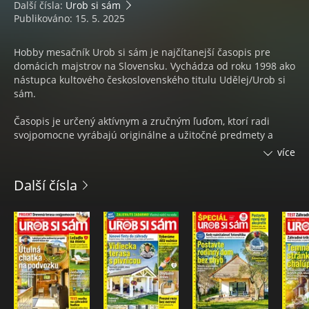
Další čísla:
Urob si sám
Publikováno: 15. 5. 2025
Hobby mesačník Urob si sám je najčítanejší časopis pre
domácich majstrov na Slovensku. Vychádza od roku 1998 ako
nástupca kultového československého titulu Udělej/Urob si
sám.
Časopis je určený aktívnym a zručným ľuďom, ktorí radi
svojpomocne vyrábajú originálne a užitočné predmety a
neboja sa pustiť ani do úprav interiéru a záhrady.
více
Nájdete tu podrobné pracovné postupy a návody,
Další čísla
porovnávacie prehľady náradia i materiálov, rady ako
postupovať pri stavbe domu. Odborníci ponúknu riešenia
problémov, otestujú za vás rozličné výrobky a porovnajú ich
kvalitu.