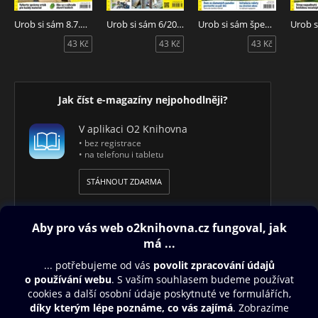
Urob si sám 8.7.2026
Urob si sám 6/2026
Urob si sám špeciál 1/2026
43 Kč
43 Kč
43 Kč
Jak číst e-magazíny nejpohodlněji?
V aplikaci O2 Knihovna
• bez registrace
• na telefonu i tabletu
STÁHNOUT ZDARMA
Obsah ke stažení
Moje O2 Knihovna