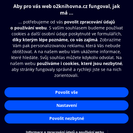
Obsah ke stažení
Moje O2 Knihovna
Další zábava
© O2 Czech Republic a.s.
Nákupní řád
Přístupnost
Aplikace O2 Knihovna
Zásady zpracování osobních údajů
Čti a poslouchej své e-knihy a
Cookies
audioknihy rychleji a pohodlněji.
Nastavení cookies
STÁHNOUT