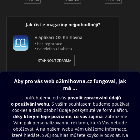
Jak číst e-magazíny nejpohodlněji?
V aplikaci O2 Knihovna
• bez registrace
• na telefonu i tabletu
STÁHNOUT ZDARMA
Obsah ke stažení
Moje O2 Knihovna
Další zábava