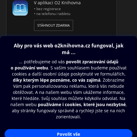
V aplikaci O2 Knihovna
• bez registrace
• na telefonu i tabletu
STÁHNOUT ZDARMA
Obsah ke stažení
Moje O2 Knihovna
Další zábava
© O2 Czech Republic a.s.
Nákupní řád
Přístupnost