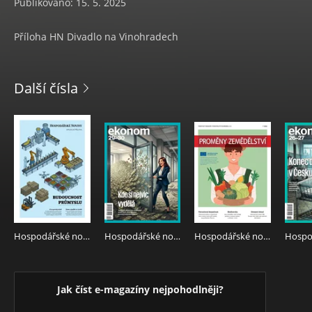
Publikováno: 15. 5. 2025
Příloha HN Divadlo na Vinohradech
Další čísla
Hospodářské noviny - příloha 145 - 30.7.2026 Budoucnost průmyslu
Hospodářské noviny - příloha 140 - 23.7.2026 Týdeník Ekonom
Hospodářské noviny - příloha 126 - 2.7.2026 Proměny zemědělství
Jak číst e-magazíny nejpohodlněji?