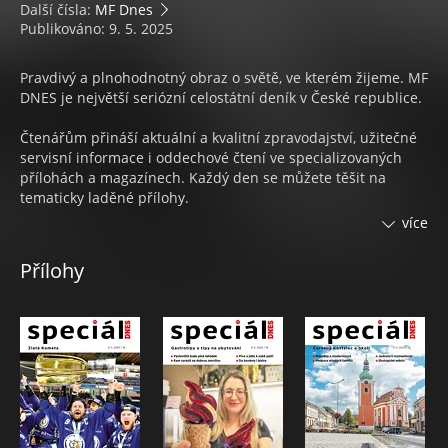
Další čísla:
MF Dnes
Publikováno: 9. 5. 2025
Pravdivý a plnohodnotný obraz o světě, ve kterém žijeme. MF
DNES je největší seriózní celostátní deník v České republice.
Čtenářům přináší aktuální a kvalitní zpravodajství, užitečné
servisní informace i oddechové čtení ve specializovaných
přílohách a magazínech. Každý den se můžete těšit na
tematicky laděné přílohy.
více
Každý týden na 4 magazíny:
Přílohy
• Pondělí s nejčtenějším ženským časopisem
ONA DNES
• V úterý čtenáři naleznou speciální přílohu s ověřenými
spotřebitelskými
TESTY KVALITY
• Středa s inspirací pro váš domov a zahradu v
DOMA DNES
• Čtvrtek s televizním programem
Magazín DNES+TV
• Pátek se mohou čtenáři těšit na časopis
DNES Speciál
• Sobota se spoustou zajímavého čtení na volné dny ve
Víkend DNES a v Orientaci Lidových novin.