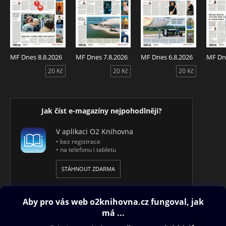
MF Dnes 8.8.2026
MF Dnes 7.8.2026
MF Dnes 6.8.2026
MF Dne
20 Kč
20 Kč
20 Kč
Jak číst e-magazíny nejpohodlněji?
V aplikaci O2 Knihovna
• bez registrace
• na telefonu i tabletu
STÁHNOUT ZDARMA