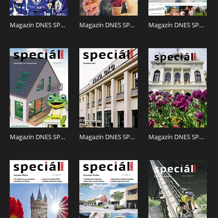
V RÁMCI NÁKUPU MÁTE K DISPOZICI 2 LIBOVOLNÁ
REGIONÁLNÍ VYDÁNÍ TOHOTO TITULU.
Magazín DNES SPECIÁL Brno a Jižní Morava - 9.5.2025
Magazín DNES SPECIÁL Jižní Čechy - 9.5.2025
Magazín DNES SPECIÁL Hradecký - 9.5.2025
Magazín DNES SPECIÁL Vysočina - 9.5.2025
Magazín DNES SPECIÁL Olomoucký - 9.5.2025
Magazín DNES SPECIÁL Moravskoslezský - 9.5.2025