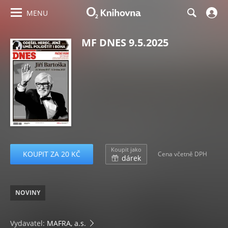
MENU
MF DNES 9.5.2025
Koupit jako
KOUPIT ZA 20 KČ
Cena včetně DPH
dárek
NOVINY
Vydavatel:
MAFRA, a.s.