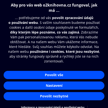
Obsah ke stažení
Moje O2 Knihovna
Další zábava
© O2 Czech Republic a.s.
Nákupní řád
Přístupnost
Aplikace O2 Knihovna
Zásady zpracování osobních údajů
Čti a poslouchej své e-knihy a
Cookies
audioknihy rychleji a pohodlněji.
Nastavení cookies
STÁHNOUT