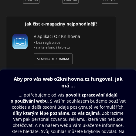
Jak číst e-magazíny nejpohodlněji?
V aplikaci O2 Knihovna
• bez registrace
• na telefonu i tabletu
STÁHNOUT ZDARMA
Obsah ke stažení
Moje O2 Knihovna
Další zábava