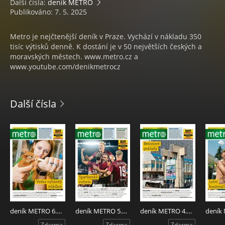
Další čísla:
deník METRO
Publikováno: 7. 5. 2025
Metro je nejčtenější deník v Praze. Vychází v nákladu 350
tisíc výtisků denně. K dostání je v 50 největších českých a
moravských městech. www.metro.cz a
www.youtube.com/denikmetrocz
Další čísla
deník METRO 6.8.2026
deník METRO 5.8.2026
deník METRO 4.8.2026
Zdarma
Zdarma
Zdarma