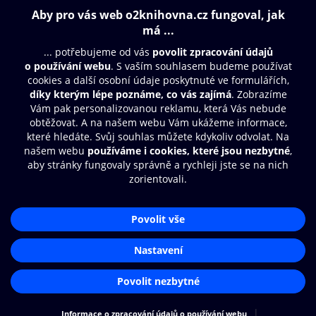
Obsah ke stažení
Moje O2 Knihovna
Další zábava
© O2 Czech Republic a.s.
Nákupní řád
Přístupnost
Aplikace O2 Knihovna
Zásady zpracování osobních údajů
Čti a poslouchej své e-knihy a
Cookies
audioknihy rychleji a pohodlněji.
Nastavení cookies
STÁHNOUT