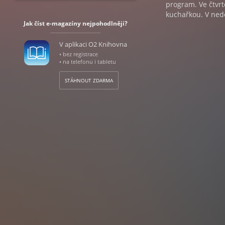
program. Ve čtvr
kuchařkou. V ned
Jak číst e-magazíny nejpohodlněji?
V aplikaci O2 Knihovna
• bez registrace
• na telefonu i tabletu
STÁHNOUT ZDARMA