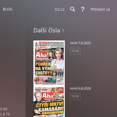
BLOG
O2.cz
Přihlásit se
Další čísla
AHA! 7.8.2026
18 Kč
AHA! 6.8.2026
18 Kč
 let
u a TV