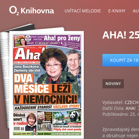
UVÍTACÍ MELODIE
E-KNIHY
AU
AHA! 25
KOUPIT ZA 18
NOVINY
Vydavatel:
CZECH 
Další čísla:
AHA!
Publikováno: 25. 
Zpravodajský den
a obsahuje nejen a