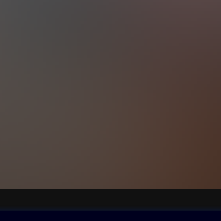
ovna
Další zábava