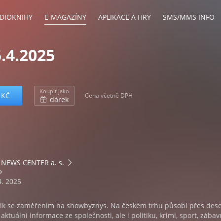
DIOKNIHY
E-MAGAZÍNY
APLIKACE A HRY
SMS/MMS INFO
.4.2025
Koupit jako
 KČ
Cena včetně DPH
dárek
NEWS CENTER a. s.
4. 2025
ík se zaměřením na showbyznys. Na českém trhu působí přes deset
ktuální informace ze společnosti, ale i politiku, krimi, sport, zábav