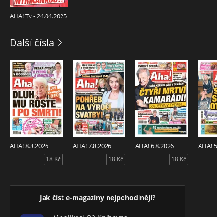
AHA! Tv - 24.04.2025
Další čísla
AHA! 8.8.2026
AHA! 7.8.2026
AHA! 6.8.2026
AHA! 5
18 Kč
18 Kč
18 Kč
Jak číst e-magazíny nejpohodlněji?