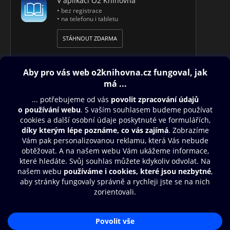
V aplikaci O2 Knihovna
• bez registrace
• na telefonu i tabletu
STÁHNOUT ZDARMA
Obsah ke stažení
Moje O2 Knihovna
Další zábava
© O2 Czech Republic a.s.
Nákupní řád
Přístupnost
Aplikace O2 Knihovna