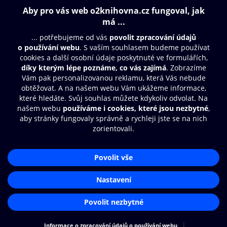
Obsah ke stažení
Moje O2 Knihovna
Další zábava
© O2 Czech Republic a.s.
Nákupní řád
Přístupnost
Aplikace O2 Knihovna
Zásady zpracování osobních údajů
Čti a poslouchej své e-knihy a
Cookies
audioknihy rychleji a pohodlněji.
Nastavení cookies
STÁHNOUT