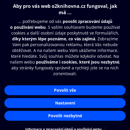
Obsah ke stažení
Moje O2 Knihovna
Další zábava
© O2 Czech Republic a.s.
Nákupní řád
Přístupnost
Aplikace O2 Knihovna
Zásady zpracování osobních údajů
Čti a poslouchej své e-knihy a
Cookies
audioknihy rychleji a pohodlněji.
Nastavení cookies
STÁHNOUT