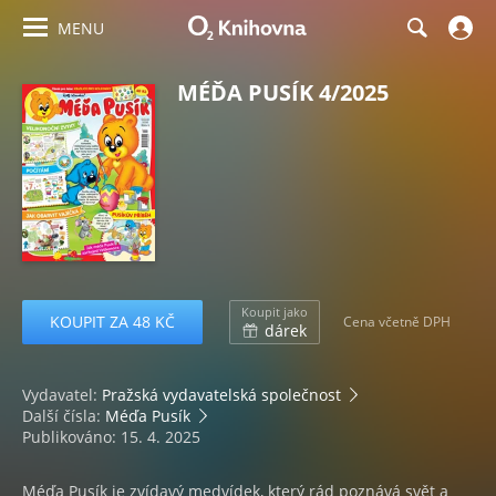
MENU
MÉĎA PUSÍK 4/2025
Koupit jako
KOUPIT ZA 48 KČ
Cena včetně DPH
dárek
Vydavatel:
Pražská vydavatelská společnost
Další čísla:
Méďa Pusík
Publikováno: 15. 4. 2025
Méďa Pusík je zvídavý medvídek, který rád poznává svět a