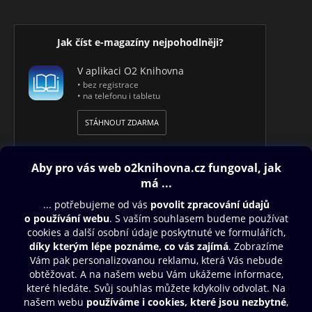
Jak číst e-magazíny nejpohodlněji?
V aplikaci O2 Knihovna
• bez registrace
• na telefonu i tabletu
STÁHNOUT ZDARMA
Obsah ke stažení
Moje O2 Knihovna
Další zábava