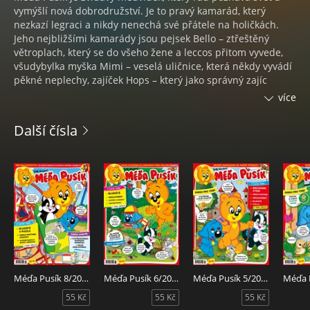
vymýšlí nová dobrodružství. Je to pravý kamarád, který
nezkazí legraci a nikdy nenechá své přátele na holičkách.
Jeho nejbližšími kamarády jsou pejsek Bello – ztřeštěný
větroplach, který se do všeho žene a leccos přitom vyvede,
všudybylka myška Mimi – veselá uličnice, která někdy vyvádí
pěkné neplechy, zajíček Hops – který jako správný zajíc
rychleji skáče a mluví, než přemýšlí, a kočička Mau – která se
více
pěkně stará o domácnost a své kamarády. S pěticí zvířecích
kamarádů se seznamte na stránkách časopisu Méďa Pusík.
Další čísla
Časopis je rozmanitý, veselý a hravý, obsahem dětem nabízí
různé příběhy a vyprávění, pracovní sešit, kreslení a
malování, úkoly, malované písničky, nezapomíná ani na
grafomotoriku a logopedii či poznávání přírody. Součástí
časopisu bývají i vystřihovánky např. v podobě zvířátek ze
statku, divadélka s maňásky, hasičské stanice, mateřské školy
apod. vložené uprostřed časopisu pro snadné vyjmutí a
umístěné na tvrdém papíře. • Časopis pro děti předškolního
věku, který se poprvé objevil v roce 1966 • Hlavní postavou je
oranžový medvídek se zlatým srdcem • Časopis je rozmanitý,
veselý a hravý s různými úkoly i vystřihovánkami
Méďa Pusík 8/2026
Méďa Pusík 6/2026
Méďa Pusík 5/2026
55 Kč
55 Kč
55 Kč