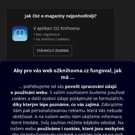
Jak číst e-magazíny nejpohodlněji?
V aplikaci O2 Knihovna
• bez registrace
• na telefonu i tabletu
STÁHNOUT ZDARMA
Obsah ke stažení
Moje O2 Knihovna
Další zábava
© O2 Czech Republic a.s.