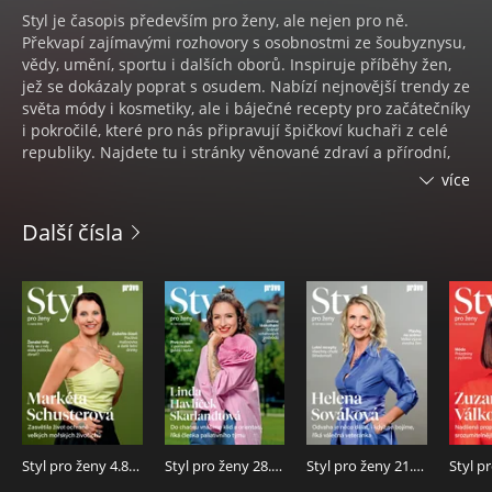
Styl je časopis především pro ženy, ale nejen pro ně.
Překvapí zajímavými rozhovory s osobnostmi ze šoubyznysu,
vědy, umění, sportu i dalších oborů. Inspiruje příběhy žen,
jež se dokázaly poprat s osudem. Nabízí nejnovější trendy ze
světa módy i kosmetiky, ale i báječné recepty pro začátečníky
i pokročilé, které pro nás připravují špičkoví kuchaři z celé
republiky. Najdete tu i stránky věnované zdraví a přírodní,
zejména bylinné medicíně se spoustou praktických tipů, jak
více
se orientovat v možnostech, které při konkrétních chorobách
a potížích nabízí naše zdravotnictví a moderní lékařská věda.
Další čísla
Oblíbená jsou i témata a rady, jež se věnují vztahům,
psychologii, rodině, zdravému životního stylu či sexu.
Styl pro ženy 4.8.2026
Styl pro ženy 28.7.2026
Styl pro ženy 21.7.2026