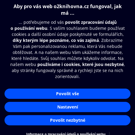
Obsah ke stažení
Moje O2 Knihovna
Další zábava
© O2 Czech Republic a.s.
Nákupní řád
Přístupnost
Aplikace O2 Knihovna
Zásady zpracování osobních údajů
Čti a poslouchej své e-knihy a
Cookies
audioknihy rychleji a pohodlněji.
Nastavení cookies
STÁHNOUT