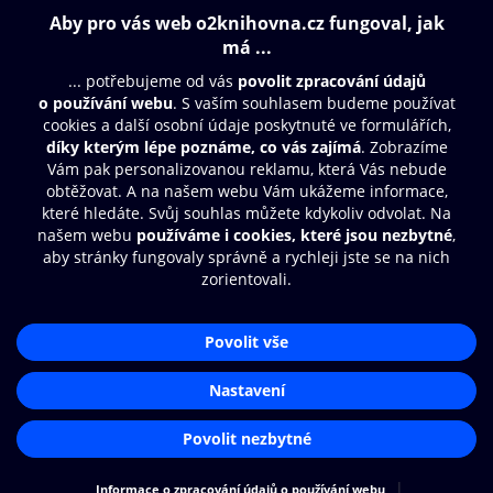
Obsah ke stažení
Moje O2 Knihovna
Další zábava
© O2 Czech Republic a.s.
Nákupní řád
Přístupnost
Aplikace O2 Knihovna
Zásady zpracování osobních údajů
Čti a poslouchej své e-knihy a
Cookies
audioknihy rychleji a pohodlněji.
Nastavení cookies
STÁHNOUT