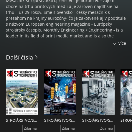
Mesačník Strojárstvo/Strojírenství - je lídrom vo svojom
obore na trhu printových médií a je zároveň najdlhšie na
trhu – už 29 rokov. Sme slovensko - český mesačník s
presahom na krajiny eurozóny- čo je zakotvené aj v podtitule
s názvom European engineering magazine - Európsky
strojársky časopis. Monthly Engineering / Engineering - is a
leader in its field of print media market and is also the
longest on the market - already 22 years. We Slovakia -
více
Czech monthly interference on the euro-zone, which is also
reflected in the subtitle to the name European engineering
Další čísla
magazine - European engineering magazine. Our clients are
both companies with non-No. economic space. Every month
we bring news of the engineering industry and other related
industries Slovak, Czech and European industry.
STROJÁRSTVO/STROJÍRENSTVÍ 7-8/2026
STROJÁRSTVO/STROJÍRENSTVÍ 4-5/2026
STROJÁRSTVO/STROJÍRENSTVÍ 3/2026
Zdarma
Zdarma
Zdarma