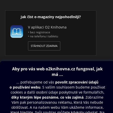
Jak číst e-magazíny nejpohodlněji?
V aplikaci O2 Knihovna
• bez registrace
• na telefonu i tabletu
STÁHNOUT ZDARMA
Obsah ke stažení
Moje O2 Knihovna
Další zábava