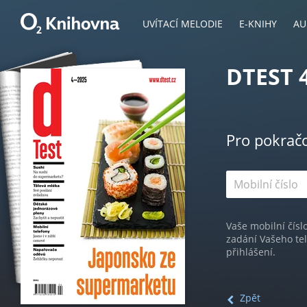
UVÍTACÍ MELODIE
E-KNIHY
AU
DTEST 
Pro pokrač
Vaše mobilní čísl
zadání Vašeho te
přihlášení.
Zpět