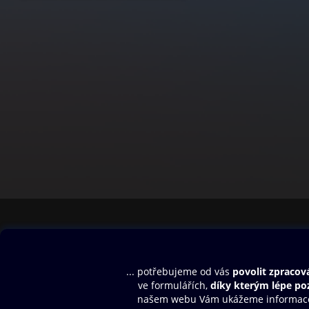
Obsah ke stažení
Moje O2 Knih
Uvítací melodie
Přihlásit se
Aplikace a hry
E-knihy
Dárkový poukaz
SMS/MMS Info
Audioknihy
Nápověda
Blog