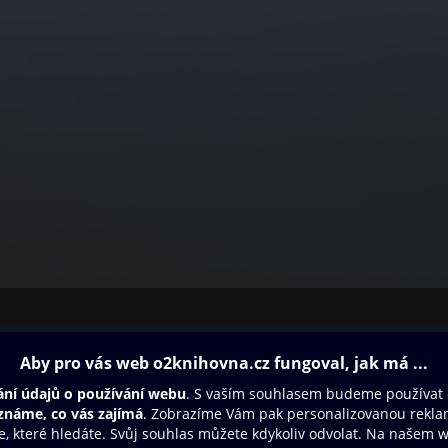
ovna
Další zábava
Oneplay
Oneplay Originály
Sport