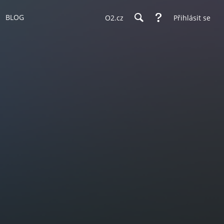
BLOG
O2.cz
Přihlásit se