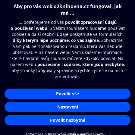
Obsah ke stažení
Moje O2 Knihovna
Další zábava
© O2 Czech Republic a.s.
Nákupní řád
Přístupnost
Aplikace O2 Knihovna
Zásady zpracování osobních údajů
Čti a poslouchej své e-knihy a
Cookies
audioknihy rychleji a pohodlněji.
Nastavení cookies
STÁHNOUT