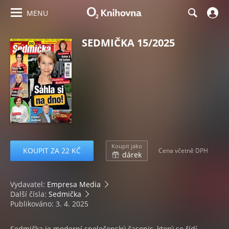
MENU
SEDMIČKA 15/2025
Koupit jako
KOUPIT ZA 22 KČ
Cena včetně DPH
dárek
Vydavatel:
Empresa Media
Další čísla:
Sedmička
Publikováno: 3. 4. 2025
Sedmička je moderní společenský časopis, který se řídí