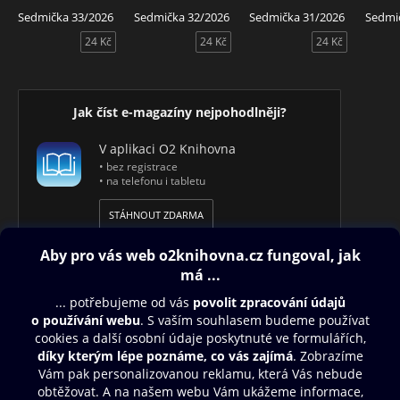
Sedmička 33/2026
Sedmička 32/2026
Sedmička 31/2026
Sedmi
24 Kč
24 Kč
24 Kč
Jak číst e-magazíny nejpohodlněji?
V aplikaci O2 Knihovna
• bez registrace
• na telefonu i tabletu
STÁHNOUT ZDARMA
Obsah ke stažení
Moje O2 Knihovna