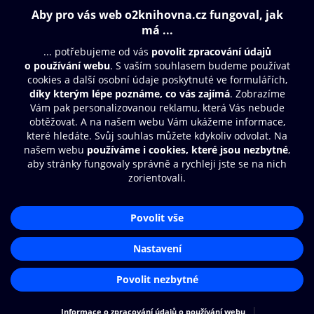
Obsah ke stažení
Moje O2 Knihovna
Další zábava
© O2 Czech Republic a.s.
Nákupní řád
Přístupnost
Aplikace O2 Knihovna
Zásady zpracování osobních údajů
Čti a poslouchej své e-knihy a
Cookies
audioknihy rychleji a pohodlněji.
Nastavení cookies
STÁHNOUT