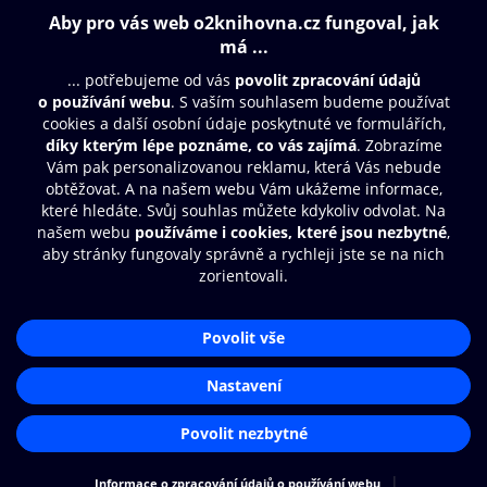
Obsah ke stažení
Moje O2 Knihovna
Další zábava
© O2 Czech Republic a.s.
Nákupní řád
Přístupnost
Aplikace O2 Knihovna
Zásady zpracování osobních údajů
Čti a poslouchej své e-knihy a
Cookies
audioknihy rychleji a pohodlněji.
Nastavení cookies
STÁHNOUT