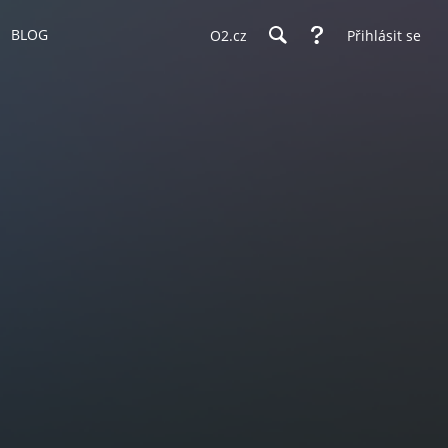
BLOG
O2.cz
Přihlásit se