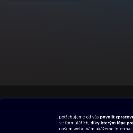
Obsah ke stažení
Moje O2 Knih
Uvítací melodie
Přihlásit se
Aplikace a hry
E-knihy
Dárkový poukaz
SMS/MMS Info
Audioknihy
Nápověda
Blog