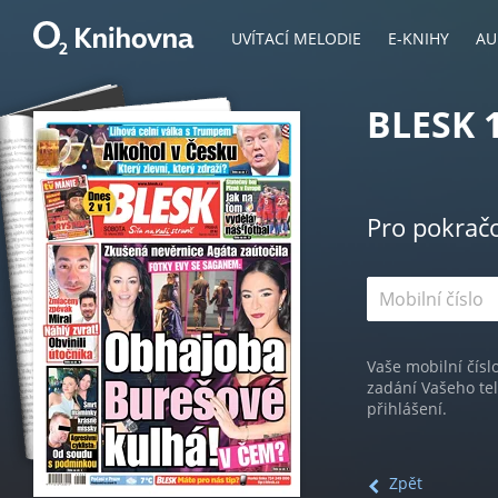
UVÍTACÍ MELODIE
E-KNIHY
AU
BLESK 1
Pro pokrač
Vaše mobilní čísl
zadání Vašeho te
přihlášení.
Zpět