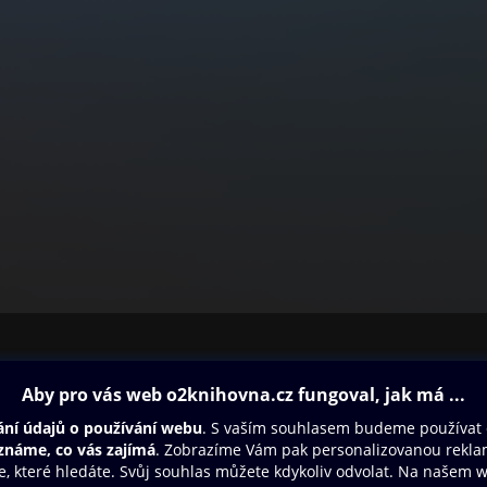
ovna
Další zábava
Oneplay
Oneplay Originály
Sport