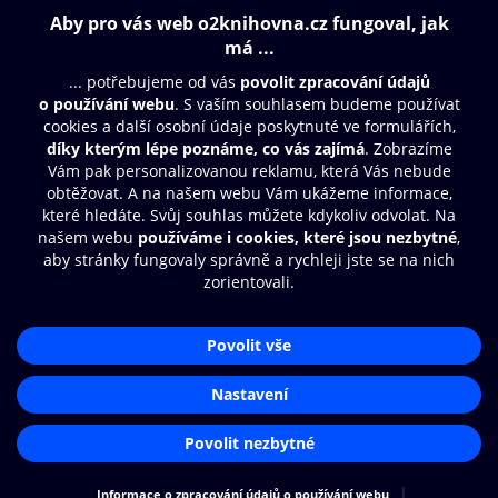
Obsah ke stažení
Moje O2 Knihovna
Další zábava
© O2 Czech Republic a.s.
Nákupní řád
Přístupnost
Aplikace O2 Knihovna
Zásady zpracování osobních údajů
Čti a poslouchej své e-knihy a
Cookies
audioknihy rychleji a pohodlněji.
Nastavení cookies
STÁHNOUT