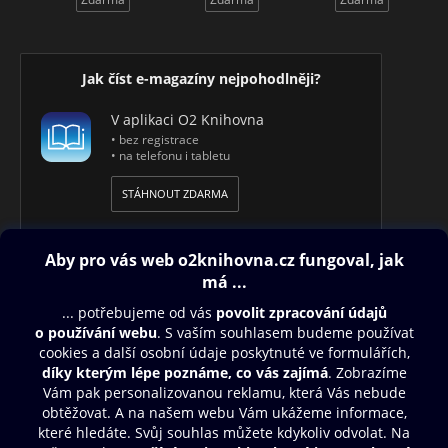
Jak číst e-magazíny nejpohodlněji?
V aplikaci O2 Knihovna
• bez registrace
• na telefonu i tabletu
STÁHNOUT ZDARMA
Obsah ke stažení
Moje O2 Knihovna
Další zábava