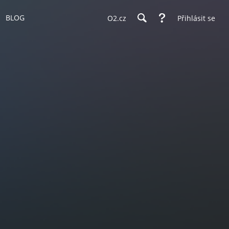
BLOG
O2.cz
Přihlásit se