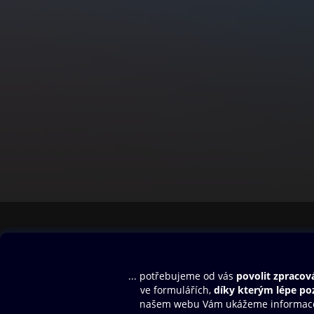
Obsah ke stažení
Moje O2 Knih
Uvítací melodie
Přihlásit se
Aplikace a hry
E-knihy
Dárkový poukaz
SMS/MMS Info
Audioknihy
Nápověda
Blog