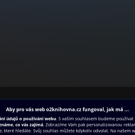
ovna
Další zábava
Oneplay
Oneplay Originály
Sport