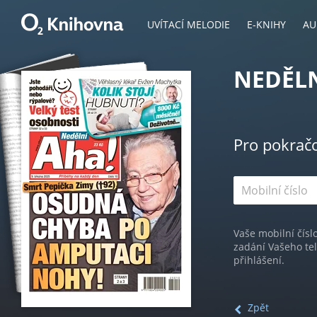
UVÍTACÍ MELODIE
E-KNIHY
AU
NEDĚLN
Pro pokrač
Vaše mobilní čísl
zadání Vašeho te
přihlášení.
Zpět