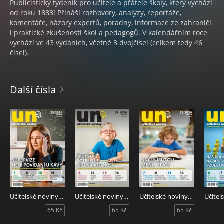
Publicistický týdeník pro učitele a přátele školy, který vychází
od roku 1883! Přináší rozhovory, analýzy, reportáže,
komentáře, názory expertů, poradny, informace ze zahraničí
i praktické zkušenosti škol a pedagogů. V kalendářním roce
vychází ve 43 vydáních, včetně 3 dvojčísel (celkem tedy 46
čísel).
Další čísla
Učitelské noviny 25/2026
Učitelské noviny 24/2026
Učitelské noviny 23/2026
65 Kč
65 Kč
65 Kč