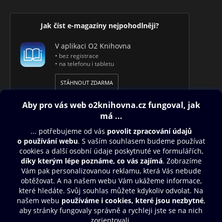
Jak číst e-magazíny nejpohodlněji?
V aplikaci O2 Knihovna
• bez registrace
• na telefonu i tabletu
STÁHNOUT ZDARMA
Obsah ke stažení
Moje O2 Knihovna
Další zábava
© O2 Czech Republic a.s.